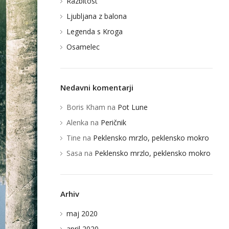
Razbitost
Ljubljana z balona
Legenda s Kroga
Osamelec
Nedavni komentarji
Boris Kham
na
Pot Lune
Alenka
na
Peričnik
Tine
na
Peklensko mrzlo, peklensko mokro
Sasa
na
Peklensko mrzlo, peklensko mokro
Arhiv
maj 2020
april 2020