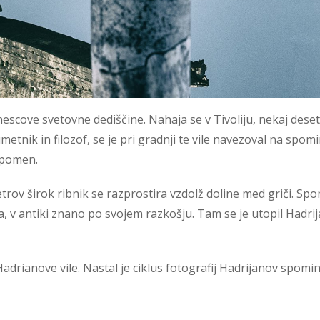
escove svetovne dediščine. Nahaja se v Tivoliju, nekaj deset
metnik in filozof, se je pri gradnji te vile navezoval na spom
i pomen.
rov širok ribnik se razprostira vzdolž doline med griči. Sp
a, v antiki znano po svojem razkošju. Tam se je utopil Hadri
rianove vile. Nastal je ciklus fotografij Hadrijanov spomin