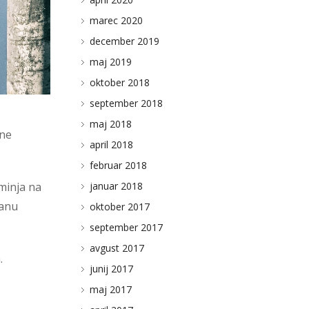
marec 2020
december 2019
maj 2019
oktober 2018
september 2018
maj 2018
ine
april 2018
februar 2018
ominja na
januar 2018
janu
oktober 2017
BLOG
september 2017
STUDIO KUNAVER
avgust 2017
.
junij 2017
KLEMEN KUNAVER
maj 2017