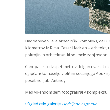
Hadrianova vila je arheološki kompleks, del Un
kilometrov iz Rima. Cesar Hadrian – arhitekt, u
pokrajin in arhitektur, ki so imele zanj osebn
Canopa – stodvajset metrov dolg in dvajset met
egipčansko naselje v bližini sedanjega Abukirj
posebno ljubi Antinoy.
Med vikendom sem fotografiral v kompleksu Had
› Ogled cele galerije
Hadrijanov spomin