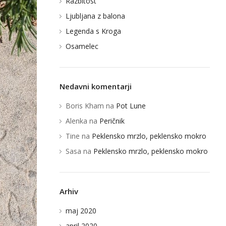
Razbitost
Ljubljana z balona
Legenda s Kroga
Osamelec
Nedavni komentarji
Boris Kham
na
Pot Lune
Alenka
na
Peričnik
Tine
na
Peklensko mrzlo, peklensko mokro
Sasa
na
Peklensko mrzlo, peklensko mokro
Arhiv
maj 2020
april 2020