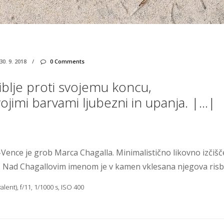
30. 9. 2018
/
0 Comments
iblje proti svojemu koncu,
ojimi barvami ljubezni in upanja. |…|
Vence je grob Marca Chagalla. Minimalistično likovno izčiš
 Nad Chagallovim imenom je v kamen vklesana njegova risb
lent), f/11, 1/1000 s, ISO 400