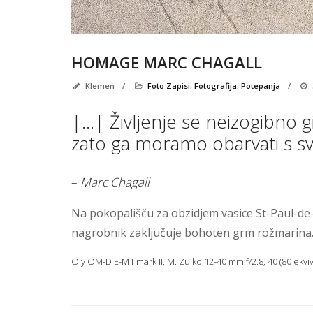
HOMAGE MARC CHAGALL
Klemen
/
Foto Zapisi
,
Fotografija
,
Potepanja
/
|…| Življenje se neizogibno g
zato ga moramo obarvati s sv
–
Marc Chagall
Na pokopališču za obzidjem vasice St-Paul-de-
nagrobnik zaključuje bohoten grm rožmarina.
Oly OM-D E-M1 mark II, M. Zuiko 12-40 mm f/2.8, 40 (80 ekviva