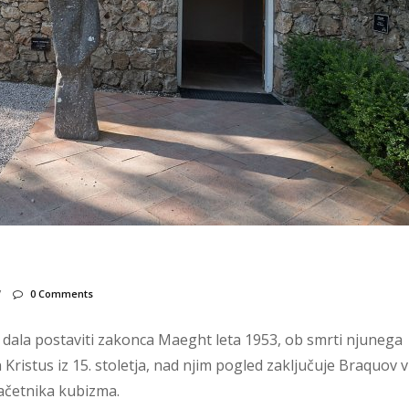
/
0 Comments
a dala postaviti zakonca Maeght leta 1953, ob smrti njunega
Kristus iz 15. stoletja, nad njim pogled zaključuje Braquov vi
začetnika kubizma.