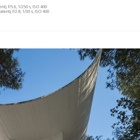
t), f/5.6, 1/250 s, ISO 400
lent), f/2.8, 1/30 s, ISO 400