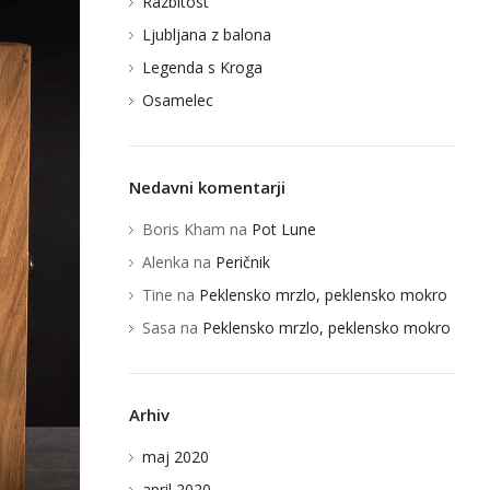
Razbitost
Ljubljana z balona
Legenda s Kroga
Osamelec
Nedavni komentarji
Boris Kham
na
Pot Lune
Alenka
na
Peričnik
Tine
na
Peklensko mrzlo, peklensko mokro
Sasa
na
Peklensko mrzlo, peklensko mokro
Arhiv
maj 2020
april 2020