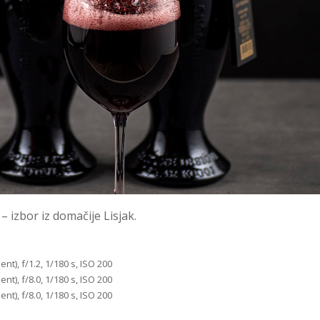
 izbor iz domačije Lisjak.
t), f/1.2, 1/180 s, ISO 200
t), f/8.0, 1/180 s, ISO 200
t), f/8.0, 1/180 s, ISO 200