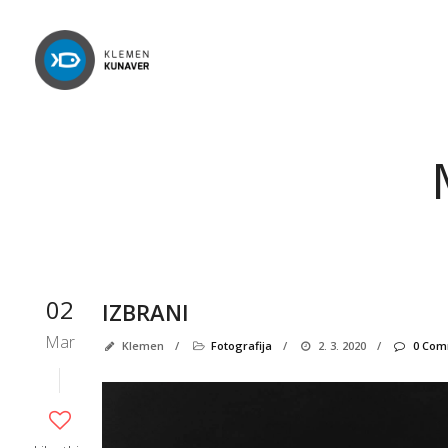
02
IZBRANI
Mar
Klemen
/
Fotografija
/
2. 3. 2020
/
0 Com