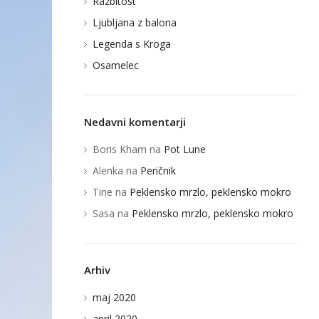
Razbitost
Ljubljana z balona
Legenda s Kroga
Osamelec
Nedavni komentarji
Boris Kham
na
Pot Lune
Alenka
na
Peričnik
Tine
na
Peklensko mrzlo, peklensko mokro
Sasa
na
Peklensko mrzlo, peklensko mokro
Arhiv
maj 2020
april 2020