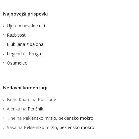
KLEMEN KUNAVER
Najnovejši prispevki
Ujete v nevidne niti
Razbitost
Ljubljana z balona
Legenda s Kroga
Osamelec
Nedavni komentarji
Boris Kham
na
Pot Lune
Alenka
na
Peričnik
Tine
na
Peklensko mrzlo, peklensko mokro
Sasa
na
Peklensko mrzlo, peklensko mokro