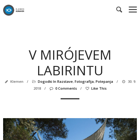
V MIRÓJEVEM
LABIRINTU
Klemen
/
Dogodki In Razstave
,
Fotografija
,
Potepanja
/
30. 9.
2018
/
0 Comments
/
Like This