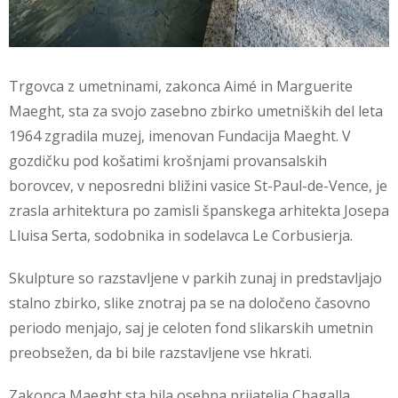
Trgovca z umetninami, zakonca Aimé in Marguerite
Maeght, sta za svojo zasebno zbirko umetniških del leta
1964 zgradila muzej, imenovan Fundacija Maeght. V
gozdičku pod košatimi krošnjami provansalskih
borovcev, v neposredni bližini vasice St-Paul-de-Vence, je
zrasla arhitektura po zamisli španskega arhitekta Josepa
Lluisa Serta, sodobnika in sodelavca Le Corbusierja.
Skulpture so razstavljene v parkih zunaj in predstavljajo
stalno zbirko, slike znotraj pa se na določeno časovno
periodo menjajo, saj je celoten fond slikarskih umetnin
preobsežen, da bi bile razstavljene vse hkrati.
Zakonca Maeght sta bila osebna prijatelja Chagalla,