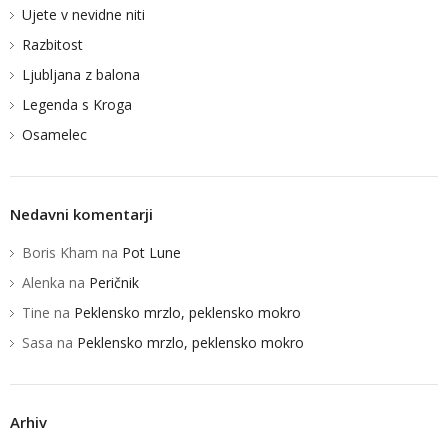
Ujete v nevidne niti
Razbitost
Ljubljana z balona
Legenda s Kroga
BLOG
Osamelec
STUDIO KUNAVER
KLEMEN KUNAVER
Nedavni komentarji
Boris Kham
na
Pot Lune
Alenka
na
Peričnik
Tine
na
Peklensko mrzlo, peklensko mokro
Sasa
na
Peklensko mrzlo, peklensko mokro
Arhiv