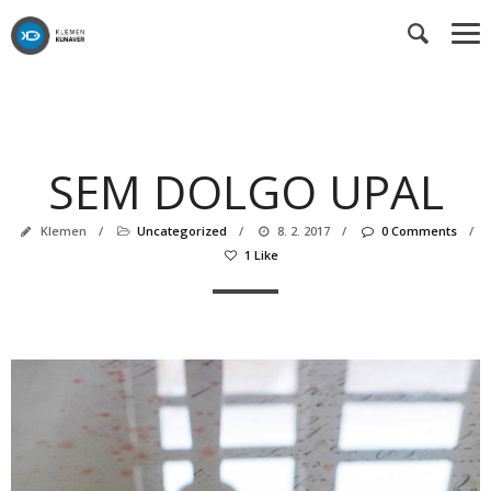
SEM DOLGO UPAL
Klemen
/
Uncategorized
/
8. 2. 2017
/
0 Comments
/
1 Like