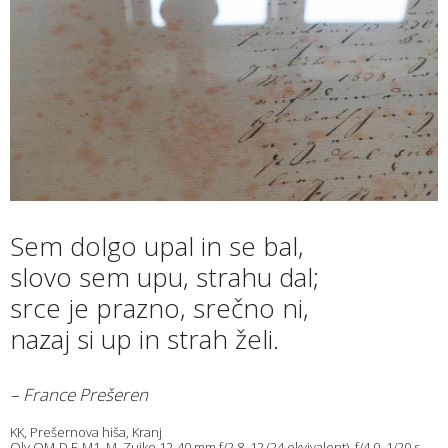
Sem dolgo upal in se bal,
slovo sem upu, strahu dal;
srce je prazno, srečno ni,
nazaj si up in strah želi.
– France Prešeren
KK, Prešernova hiša, Kranj
Oly OM-D E-M1, M. Zuiko 12-40 mm f/2.8, 12 (24 ekvivalent), f/4.0, 1/20 s,