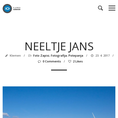
NEELTJE JANS
Klemen
/
Foto Zapisi
,
Fotografija
,
Potepanja
/
23. 4. 2017
/
0 Comments
/
2 Likes