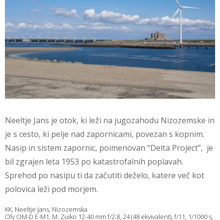
Neeltje Jans je otok, ki leži na jugozahodu Nizozemske in
je s cesto, ki pelje nad zapornicami, povezan s kopnim.
Nasip in sistem zapornic, poimenovan “Delta Project”, je
bil zgrajen leta 1953 po katastrofalnih poplavah.
Sprehod po nasipu ti da začutiti deželo, katere več kot
polovica leži pod morjem.
KK, Neeltje Jans, Nizozemska
Oly OM-D E-M1, M. Zuiko 12-40 mm f/2.8, 24 (48 ekvivalent), f/11, 1/1000 s,